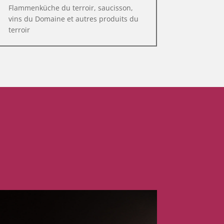
Flammenküche du terroir, saucisson,
vins du Domaine et autres produits du
terroir