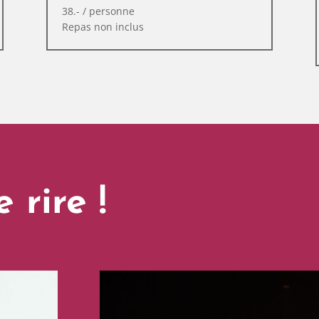
38.- / personne
Repas non inclus
 rire !