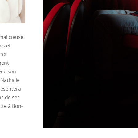
 malicieuse,
es et
 ne
ment
vec son
n Nathalie
résentera
ns de ses
ette à Bon-