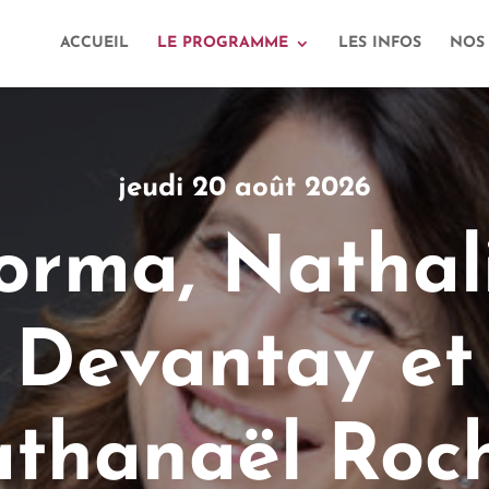
ACCUEIL
LE PROGRAMME
LES INFOS
NOS
jeudi 20 août 2026
orma, Nathal
Devantay et
thanaël Roc